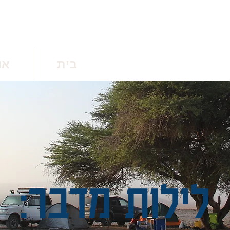
בית
או
לילות מדבר: