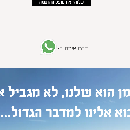
שלח/י את טופס ההרשמה
דברו איתנו ב-
מן
הוא שלנו, לא מגביל או
וא אלינו למדבר הגדול...."