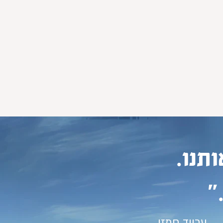
תנו.
 ​
ערייד חמזי