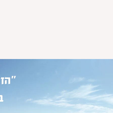
"ה
ז
ב