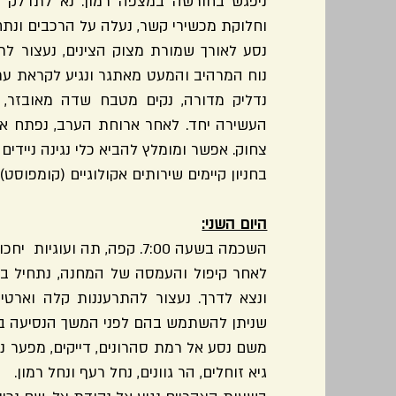
ניפגש בחורשה במצפה רמון. נא לתדלק ל
וחלוקת מכשירי קשר, נעלה על הרכבים ונתח
נסע לאורך שמורת מצוק הצינים, נעצור ל
נוח המרהיב והמעט מאתגר ונגיע לקראת ערב 
נדליק מדורה, נקים מטבח שדה מאובזר, 
העשירה יחד. לאחר ארוחת הערב, נפתח את
צחוק. אפשר ומומלץ להביא כלי נגינה ניידים
בחניון קיימים שירותים אקולוגיים (קומפוס
היום השני:
השכמה בשעה 7:00. קפה, תה ועוגיות יחכו לנו על השולחן.
לאחר קיפול והעמסה של המחנה, נתחיל ב
ונצא לדרך. נעצור להתרעננות קלה וארטיק 
שניתן להשתמש בהם לפני המשך הנסיעה 
משם נסע אל רמת סהרונים, דייקים, מפער נקר
גיא זוחלים, הר גוונים, נחל רעף ונחל רמון.