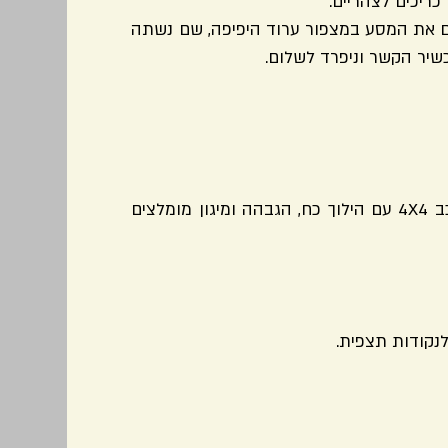
כריכים לצהריים.
רוד, עד השעה 17:00, אז נסיים את המסע במצפור ערוד היפיפה, שם נשתה
כשיר הקשר וניפרד לשלום.
הטיול ברמת עבירות קלה-בינונית. דרוש רכב 4X4 עם הילוך כח, הגבהה ומיגון מומלצים
לנקודות תצפית.