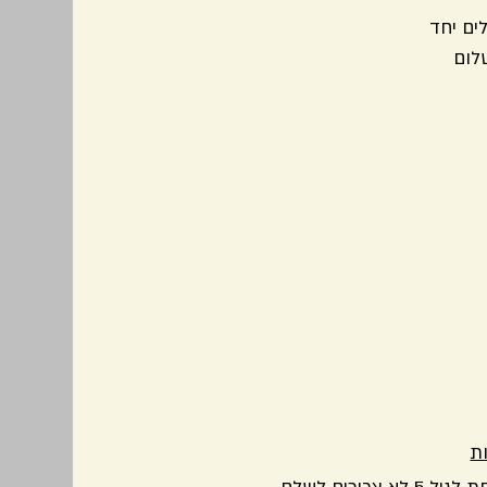
ים יחד
שלום
ת