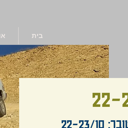
בית
או
22-2
22-23/