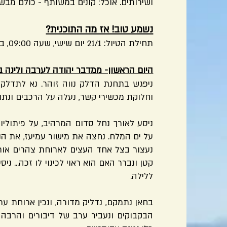
ושירותים. אוכל: קונים במשותף - כולם מבשל
נשמע טוב! אז מה התוכנית?
תחילת הטיול: 21/1 יום שישי, שעה 09:00, בתחנת הדלק נווה זוהר
היום הראשון- ממדבר יהודה לערבה ולינה בחאן מדליק. כ-
ניפגש בתחנת הדלק נווה זוהר. נא לתדלק 
וחלוקת מכשירי קשר, נעלה על הרכבים ונתח
ניסע לאורך נחל סדום המרהיב, על פיתוליו
על ים המלח. נחצה את מישור עמיעז, את הנ
נעצור בצל אחד העצים לארוחת צהרים אותה
קטן ונברר האם הוא ראוי לכינוי לו זכה... נ
ללילה.
בחאן נתמקם, נדליק מדורה, ונכין ארוחת ע
הבקבוקים ונעביר ערב של דיבורים והרבה