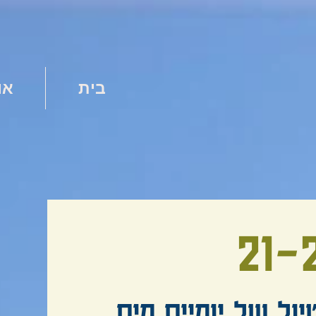
בית
או
21-
יול של יומיים מים