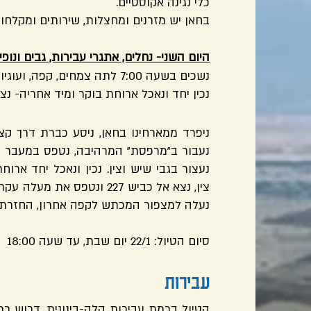
כלי נגינה אקוסטיים.
בחאן יש מזרנים ומחצלות, שירותים ומקלחו
היום השני- נחלים, אתגרי עבירות, גבים ונופים כ-35 ק"מ, רוב
נשכים בשעה 7:00 לתה צמחים, קפה, ועוגיות שיחכו לנו על השולחן.
נכין יחד ונאכל ארוחת בוקר ומיד אחריה- נצ
ניפרד ממארחינו בחאן, ניסע כברת דרך קצ
נעבור ב"מרפסת" המרהיבה, נטפס במעבר מא
נעצור בגבי שיש וצין. נכין ונאכל יחד ארו
צין, נצא אל כביש 227 ונטפס
נעלה למצפור המכתש לקפה אחרון, החזרת מ
סיום הטיול: 22/1 יום שבת, עד שעה 18:00
עבירות