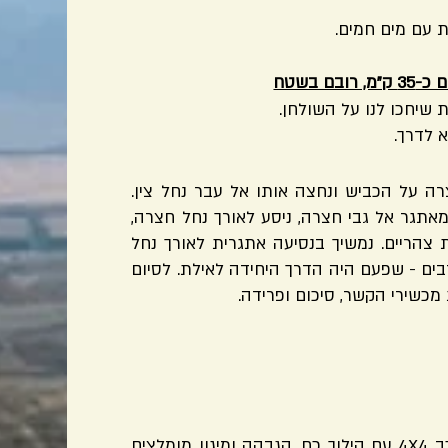
ת עם מים חמים.
ם בשטח
א לדרך.
רה על הכביש ונחצה אותו אל עבר נחל צין.
תגר אל גבי חצרה, ניסע לאורך נחל חצרה,
חת צהריים. נמשיך בנסיעה אתגרית לאורך נחל
 את מעלה עקרבים - שפעם היה הדרך היחידה לאילת. לסיום
כשירי הקשר, סיכום ופרידה.
הטיול ברמת עבירות קלה-בינונית. דרוש רכב 4X4 עם הילוך כח, הגבהה ומיגון מומלצים