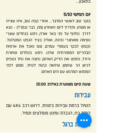
בתאבון....
יום חמישי 5/10
בוקר טוב לאנשי המדבר... אחרי קפה טוב, איזו עוגייה
או משהו, ותדריך ליום האחרון (מה, כבר נגמר?) - נצא
לדרך. נחלוף על פני באר אורה, ניסע בנחלים עוצרי
נשימה ומאתגרי נהיגה, ואח"כ בציר הנפט המטלטל.
נקפוץ לבקר בעמודי עמרם, שם נאכל את ארוחת
הבהריים המסורתית שלנו. ניסע בנחלים שחורת
ורודד, נחפש את הדייק האדום, נחצה את נחל נטפים
לכיוון הר שחמון שיהווה קינוח לטיול, ממש לפני
המפגש המרגש עם הים האדום.
שעת סיום משוערת באילת: 15:00
עבירות
הטיול ברמת עבירות בינונית. דרוש רכב 4X4 עם
הילוך כח, הגבהה ומיגון מומלצים תמיד.
הליכות ברגל