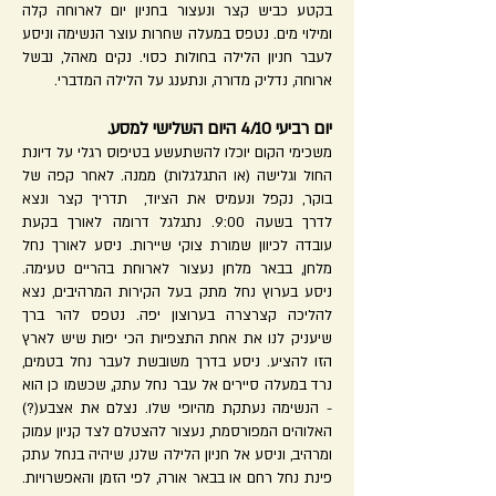
בקטע כביש קצר ונעצור בחניון יום לארוחה קלה
ומילוי מים. נטפס במעלה שחרות עוצר הנשימה וניסע
לעבר חניון הלילה בחולות כסוי. נקים מאהל, נבשל
ארוחה, נדליק מדורה, ונתענג על הלילה המדברי.
יום רביעי 4/10 היום השלישי למסע.
משכימי הקום יוכלו להשתעשע בטיפוס רגלי על דיונת
החול וגלישה (או התגלגלות) ממנה. לאחר קפה של
בוקר, נקפל ונעמיס את הציוד, תדריך קצר ונצא
לדרך בשעה 9:00. נתגלגל דרומה לאורך בקעת
עובדה לכיוון שמורת צוקי שיירות. ניסע לאורך נחל
מלחן, בבאר מלחן נעצור לארוחת בהריים טעימה.
ניסע בערוץ נחל מתק בעל הקירות המרהיבים, נצא
להליכה קצרצרה בערוצון יפה. נטפס להר ברך
שיעניק לנו את אחת התצפיות הכי יפות שיש לארץ
הזו להציע. ניסע בדרך משובשת לעבר נחל בטמים,
נרד במעלה סיירים אל עבר נחל עתק, שכשמו כן הוא
- הנשימה נעתקת מהיופי שלו. נצלם את אצבע(?)
האלוהים המפורסמת, נעצור להצטלם לצד קניון עמוק
ומרהיב, וניסע אל חניון הלילה שלנו, שיהיה בנחל עתק
פינת נחל רחם או בבאר אורה, לפי הזמן והאפשרויות.