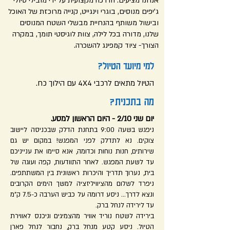
אנחנו מציעים: הדרכה מקצועית על ידי מובילי טיולי
ג'יפים מנוסים, בוגרי וינגייט, קנייה מרוכזת של האוכל
ובישול משותף בהנחיית מבשלי השטח המנוסים
שלנו, מדורה בכל לילה, צוות לוגיסטי תומך, במקרה
הצורך- ציוד קמפינג להשכרה.
למי מיועד הטיול?
הטיול מתאים לרכבי 4X4 עם הילוך כח.
מה בתכנית?
יום שני 2/10 - היום
הראשון למסע.
ניפגש בשעה 9:00 בתחנת הדלק שבכניסה ליישוב
צוקים. נא לתדלק לפני המפגש! במקום יש גם
שירותים, חנות נוחות וכדומה, אנא סיימו את ענייניכם
עד לשעת המפגש. לאחר התוודעות, קפה ועוגה של
בית, נערוך תדריך והיכרות ראשונית בין המשתתפים.
ניפרד לשלום מהציוויליזציה למשך הימים הקרובים
ונצא לדרך... ניסע דרומה על כביש הערבה כ-7.5 ק"מ
עד לירידה לנחל ברק.
בירידה לשטח נוריד אוויר מהצמיגים וניכנס לאווירת
הטיול. ניסע קטע מנחל ברק, נחבור לנחל פארן